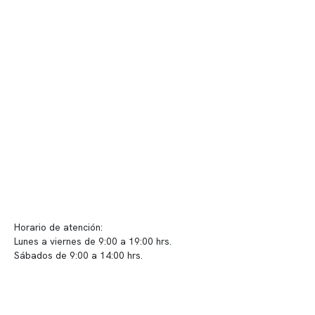
Quiénes somos
Nuestras instalaciones
Telemedicina
Convenios
Políticas de privacidad
Políticas de Clínica Somno
Contacto y atención
info@somno.cl
Sugerencias / Reclamos
Horario de atención:
Lunes a viernes de 9:00 a 19:00 hrs.
Sábados de 9:00 a 14:00 hrs.
Sucursales
📍 Vitacura: Av. Kennedy 5488, Patio Inglés, piso -1, local 003