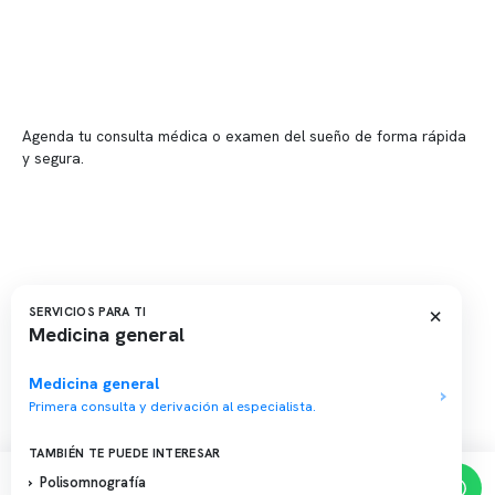
📍 Providencia: Av. Andrés Bello 2337, local 2
Reserva tu hora
Agenda tu consulta médica o examen del sueño de forma rápida
y segura.
→ Reservar ahora
Valor consulta médica
Presupuesto de exámenes
Evaluación online
×
SERVICIOS PARA TI
Medicina general
Medicina general
Primera consulta y derivación al especialista.
Copyright 2026 · Clínica Somno. Todos los derechos reservados.
TAMBIÉN TE PUEDE INTERESAR
Polisomnografía
Reserva de horas