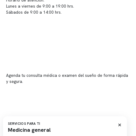
Horario de atención:
Lunes a viernes de 9:00 a 19:00 hrs.
Sábados de 9:00 a 14:00 hrs.
Sucursales
📍 Vitacura: Av. Kennedy 5488, Patio Inglés, piso -1, local 003
📍 Providencia: Av. Andrés Bello 2337, local 2
Reserva tu hora
Agenda tu consulta médica o examen del sueño de forma rápida
y segura.
→ Reservar ahora
Valor consulta médica
Presupuesto de exámenes
Evaluación online
×
SERVICIOS PARA TI
Medicina general