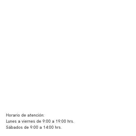
Nuestro equipo clínico
Quiénes somos
Nuestras instalaciones
Telemedicina
Convenios
Políticas de privacidad
Políticas de Clínica Somno
Contacto y atención
info@somno.cl
Sugerencias / Reclamos
Horario de atención:
Lunes a viernes de 9:00 a 19:00 hrs.
Sábados de 9:00 a 14:00 hrs.