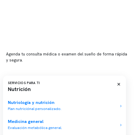
Sucursales
📍 Vitacura: Av. Kennedy 5488, Patio Inglés, piso -1, local 003
📍 Providencia: Av. Andrés Bello 2337, local 2
Reserva tu hora
Agenda tu consulta médica o examen del sueño de forma rápida
y segura.
→ Reservar ahora
Valor consulta médica
×
SERVICIOS PARA TI
Nutrición
Presupuesto de exámenes
Evaluación online
Nutriología y nutrición
Plan nutriciónal personalizado.
Medicina general
Evaluación metabólica general.
Copyright 2026 · Clínica Somno. Todos los derechos reservados.