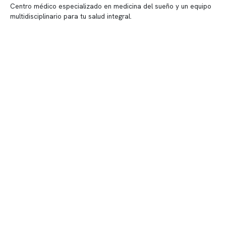
Centro médico especializado en medicina del sueño y un equipo
multidisciplinario para tu salud integral.
Contenido corporativo
Nuestro equipo clínico
Quiénes somos
Nuestras instalaciones
Telemedicina
Convenios
Políticas de privacidad
Políticas de Clínica Somno
Contacto y atención