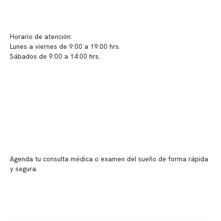
info@somno.cl
Sugerencias / Reclamos
Horario de atención:
Lunes a viernes de 9:00 a 19:00 hrs.
Sábados de 9:00 a 14:00 hrs.
Sucursales
📍 Vitacura: Av. Kennedy 5488, Patio Inglés, piso -1, local 003
📍 Providencia: Av. Andrés Bello 2337, local 2
Reserva tu hora
Agenda tu consulta médica o examen del sueño de forma rápida
y segura.
→ Reservar ahora
Valor consulta médica
Presupuesto de exámenes