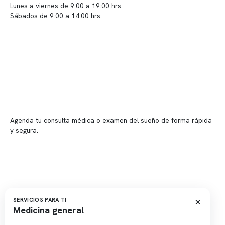
Lunes a viernes de 9:00 a 19:00 hrs.
Sábados de 9:00 a 14:00 hrs.
Sucursales
📍 Vitacura: Av. Kennedy 5488, Patio Inglés, piso -1, local 003
📍 Providencia: Av. Andrés Bello 2337, local 2
Reserva tu hora
Agenda tu consulta médica o examen del sueño de forma rápida
y segura.
→ Reservar ahora
Valor consulta médica
Presupuesto de exámenes
Evaluación online
×
SERVICIOS PARA TI
Medicina general