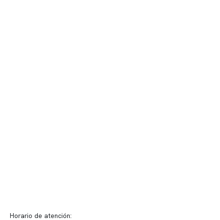
Contenido corporativo
Nuestro equipo clínico
Quiénes somos
Nuestras instalaciones
Telemedicina
Convenios
Políticas de privacidad
Políticas de Clínica Somno
Contacto y atención
info@somno.cl
Sugerencias / Reclamos
Horario de atención: