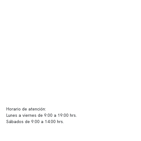
Quiénes somos
Nuestras instalaciones
Telemedicina
Convenios
Políticas de privacidad
Políticas de Clínica Somno
Contacto y atención
info@somno.cl
Sugerencias / Reclamos
Horario de atención:
Lunes a viernes de 9:00 a 19:00 hrs.
Sábados de 9:00 a 14:00 hrs.
Sucursales