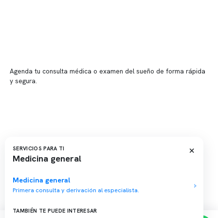
📍 Vitacura: Av. Kennedy 5488, Patio Inglés, piso -1, local 003
📍 Providencia: Av. Andrés Bello 2337, local 2
Reserva tu hora
Agenda tu consulta médica o examen del sueño de forma rápida
y segura.
→ Reservar ahora
Valor consulta médica
Presupuesto de exámenes
Evaluación online
×
SERVICIOS PARA TI
Medicina general
Medicina general
Primera consulta y derivación al especialista.
Copyright 2026 · Clínica Somno. Todos los derechos reservados.
TAMBIÉN TE PUEDE INTERESAR