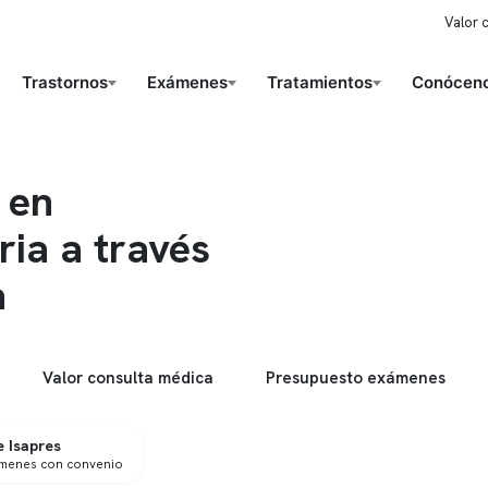
Valor 
Trastornos
Exámenes
Tratamientos
Conóceno
 en
ria a través
a
Valor consulta médica
Presupuesto exámenes
 Isapres
ámenes con convenio