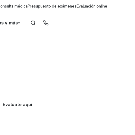
consulta médica
Presupuesto de exámenes
Evaluación online
s y más
Reserva de horas
Evalúate aquí