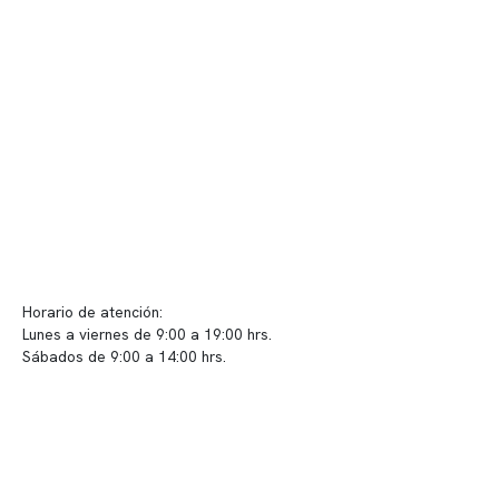
Telemedicina
Convenios
Políticas de privacidad
Políticas de Clínica Somno
Contacto y atención
info@somno.cl
Sugerencias / Reclamos
Horario de atención:
Lunes a viernes de 9:00 a 19:00 hrs.
Sábados de 9:00 a 14:00 hrs.
Sucursales
📍 Vitacura: Av. Kennedy 5488, Patio Inglés, piso -1, local 003
📍 Providencia: Av. Andrés Bello 2337, local 2