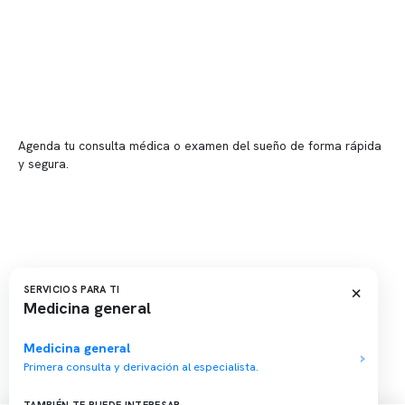
📍 Vitacura: Av. Kennedy 5488, Patio Inglés, piso -1, local 003
📍 Providencia: Av. Andrés Bello 2337, local 2
Reserva tu hora
Agenda tu consulta médica o examen del sueño de forma rápida
y segura.
→ Reservar ahora
Valor consulta médica
Presupuesto de exámenes
Evaluación online
×
SERVICIOS PARA TI
Medicina general
Medicina general
Primera consulta y derivación al especialista.
Copyright 2026 · Clínica Somno. Todos los derechos reservados.