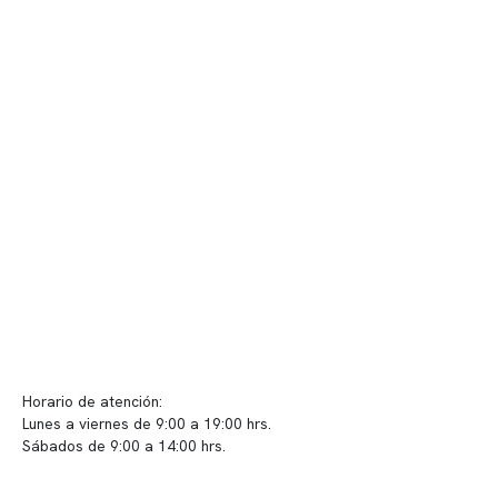
Nuestro equipo clínico
Quiénes somos
Nuestras instalaciones
Telemedicina
Convenios
Políticas de privacidad
Políticas de Clínica Somno
Contacto y atención
info@somno.cl
Sugerencias / Reclamos
Horario de atención:
Lunes a viernes de 9:00 a 19:00 hrs.
Sábados de 9:00 a 14:00 hrs.
Sucursales