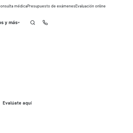
consulta médica
Presupuesto de exámenes
Evaluación online
s y más
Reserva de horas
Evalúate aquí