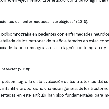
on el envejecimiento. Este artículo contribuyó significa
pacientes con enfermedades neurológicas” (2015):
a
polisomnografía
en pacientes con enfermedades neurológ
detallada de los patrones de sueño alterados en estas cond
ncia de la
polisomnografía
en el diagnóstico temprano y e
infancia” (2018):
a
polisomnografía
en la evaluación de los trastornos del s
o infantil y proporcionó una visión general de los trastor
ntadas en este artículo han sido fundamentales para mejo