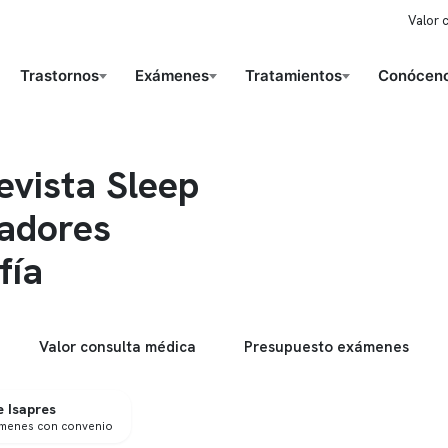
Valor 
Trastornos
Exámenes
Tratamientos
Conóceno
evista Sleep
ladores
fía
Valor consulta médica
Presupuesto exámenes
 Isapres
ámenes con convenio