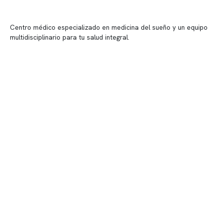
Centro médico especializado en medicina del sueño y un equipo
multidisciplinario para tu salud integral.
Contenido corporativo
Nuestro equipo clínico
Quiénes somos
Nuestras instalaciones
Telemedicina
Convenios
Políticas de privacidad
Políticas de Clínica Somno