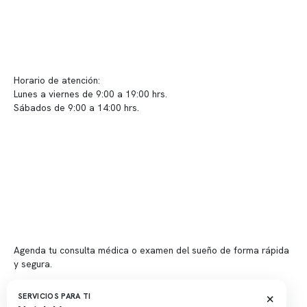
Contacto y atención
info@somno.cl
Sugerencias / Reclamos
Horario de atención:
Lunes a viernes de 9:00 a 19:00 hrs.
Sábados de 9:00 a 14:00 hrs.
Sucursales
📍 Vitacura: Av. Kennedy 5488, Patio Inglés, piso -1, local 003
📍 Providencia: Av. Andrés Bello 2337, local 2
Reserva tu hora
Agenda tu consulta médica o examen del sueño de forma rápida
y segura.
→ Reservar ahora
×
SERVICIOS PARA TI