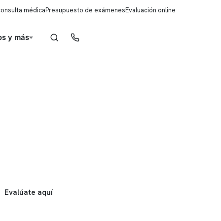
consulta médica
Presupuesto de exámenes
Evaluación online
s y más
Reserva de horas
Evalúate aquí