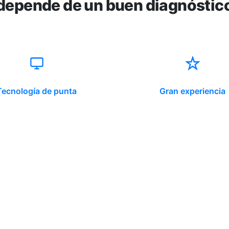
depende de un buen diagnóstic
Tecnología de punta
Gran experiencia
ido corporativo
Contacto y atención
equipo clínico
info@somno.cl