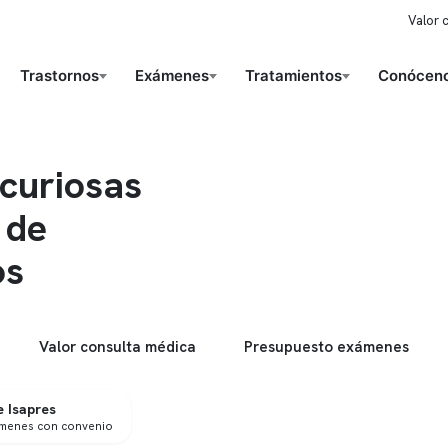
Valor 
Trastornos
Exámenes
Tratamientos
Conóceno
curiosas
 de
os
Valor consulta médica
Presupuesto exámenes
 Isapres
ámenes con convenio