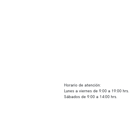
ido corporativo
Contacto y atención
equipo clínico
info@somno.cl
 somos
Sugerencias / Reclamos
 instalaciones
Horario de atención:
Lunes a viernes de 9:00 a 19:00 hrs.
icina
Sábados de 9:00 a 14:00 hrs.
os
Sucursales
s de privacidad
📍 Vitacura: Av. Kennedy 5488, Patio
s de Clínica Somno
local 003