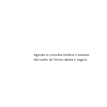
Reserva tu hora
Agenda tu consulta médica o examen
del sueño de forma rápida y segura.
→ Reservar ahora
Valor consulta médica
Presupuesto de exámenes
Evaluación online
 Inglés, piso -1,