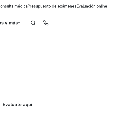
consulta médica
Presupuesto de exámenes
Evaluación online
s y más
Reserva de horas
Evalúate aquí