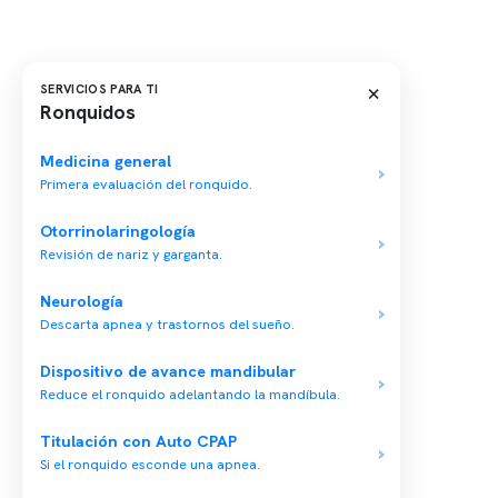
×
SERVICIOS PARA TI
Ronquidos
Última modificación: 18-04-2023
Medicina general
Primera evaluación del ronquido.
Conten
Otorrinolaringología
Revisión de nariz y garganta.
Nuestro 
Centro médico especializado en medicina
Quiénes
Neurología
del sueño y un equipo multidisciplinario para
Descarta apnea y trastornos del sueño.
tu salud integral.
Nuestras
Telemed
Dispositivo de avance mandibular
Reduce el ronquido adelantando la mandíbula.
Conveni
Política
Titulación con Auto CPAP
Si el ronquido esconde una apnea.
Política