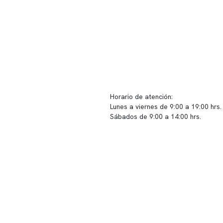
ido corporativo
Contacto y atención
equipo clínico
info@somno.cl
 somos
Sugerencias / Reclamos
 instalaciones
Horario de atención:
Lunes a viernes de 9:00 a 19:00 hrs.
icina
Sábados de 9:00 a 14:00 hrs.
os
Sucursales
s de privacidad
📍 Vitacura: Av. Kennedy 5488, Patio
s de Clínica Somno
local 003
📍 Providencia: Av. Andrés Bello 23