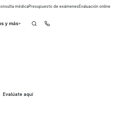
consulta médica
Presupuesto de exámenes
Evaluación online
s y más
Reserva de horas
Evalúate aquí