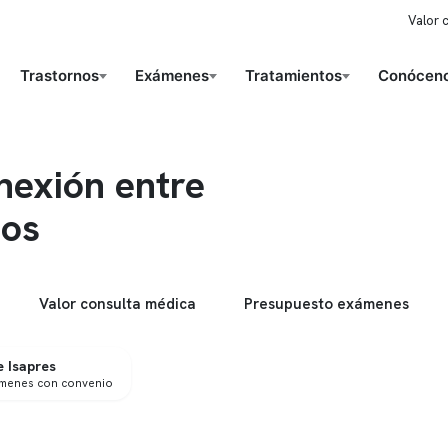
Valor 
Trastornos
Exámenes
Tratamientos
Conóceno
nexión entre
dos
Valor consulta médica
Presupuesto exámenes
 Isapres
ámenes con convenio