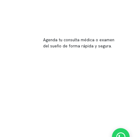
Reserva tu hora
Agenda tu consulta médica o examen
del sueño de forma rápida y segura.
→ Reservar ahora
Valor consulta médica
Presupuesto de exámenes
Evaluación online
 Inglés, piso -1,
37, local 2