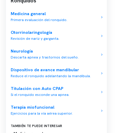
Ronquidos
Medicina general
Primera evaluación del ronquido.
Conten
Otorrinolaringología
Revisión de nariz y garganta.
Nuestro 
Centro médico especializado en medicina
Quiénes
Neurología
del sueño y un equipo multidisciplinario para
Descarta apnea y trastornos del sueño.
tu salud integral.
Nuestras
Telemed
Dispositivo de avance mandibular
Reduce el ronquido adelantando la mandíbula.
Conveni
Política
Titulación con Auto CPAP
Si el ronquido esconde una apnea.
Política
Terapia miofuncional
Ejercicios para la vía aérea superior.
TAMBIÉN TE PUEDE INTERESAR