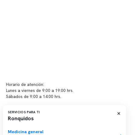
Telemedicina
Convenios
Políticas de privacidad
Políticas de Clínica Somno
Contacto y atención
info@somno.cl
Sugerencias / Reclamos
Horario de atención:
Lunes a viernes de 9:00 a 19:00 hrs.
Sábados de 9:00 a 14:00 hrs.
Sucursales
×
SERVICIOS PARA TI
Ronquidos
📍 Vitacura: Av. Kennedy 5488, Patio Inglés, piso -1, local 003
📍 Providencia: Av. Andrés Bello 2337, local 2
Medicina general