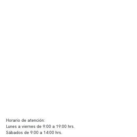
Contenido corporativo
Nuestro equipo clínico
Quiénes somos
Nuestras instalaciones
Telemedicina
Convenios
Políticas de privacidad
Políticas de Clínica Somno
Contacto y atención
info@somno.cl
Sugerencias / Reclamos
Horario de atención:
Lunes a viernes de 9:00 a 19:00 hrs.
Sábados de 9:00 a 14:00 hrs.