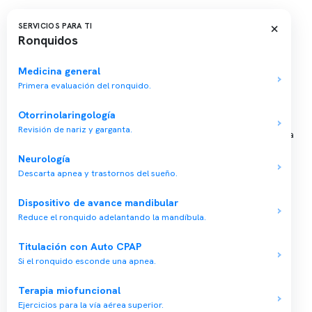
Sucursales
×
SERVICIOS PARA TI
Ronquidos
📍 Vitacura: Av. Kennedy 5488, Patio Inglés, piso -1, local 003
📍 Providencia: Av. Andrés Bello 2337, local 2
Medicina general
Primera evaluación del ronquido.
Reserva tu hora
Otorrinolaringología
Revisión de nariz y garganta.
Agenda tu consulta médica o examen del sueño de forma rápida
y segura.
Neurología
→ Reservar ahora
Descarta apnea y trastornos del sueño.
Valor consulta médica
Dispositivo de avance mandibular
Presupuesto de exámenes
Reduce el ronquido adelantando la mandíbula.
Evaluación online
Titulación con Auto CPAP
Si el ronquido esconde una apnea.
Terapia miofuncional
Ejercicios para la vía aérea superior.
Copyright 2026 · Clínica Somno. Todos los derechos reservados.