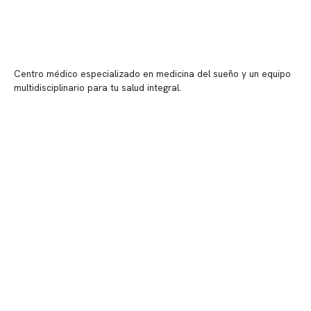
Centro médico especializado en medicina del sueño y un equipo
multidisciplinario para tu salud integral.
Contenido corporativo
Nuestro equipo clínico
Quiénes somos
Nuestras instalaciones
Telemedicina
Convenios
Políticas de privacidad