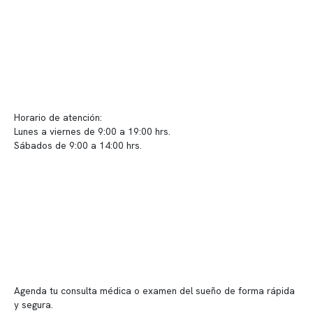
Políticas de Clínica Somno
Contacto y atención
info@somno.cl
Sugerencias / Reclamos
Horario de atención:
Lunes a viernes de 9:00 a 19:00 hrs.
Sábados de 9:00 a 14:00 hrs.
Sucursales
📍 Vitacura: Av. Kennedy 5488, Patio Inglés, piso -1, local 003
📍 Providencia: Av. Andrés Bello 2337, local 2
Reserva tu hora
Agenda tu consulta médica o examen del sueño de forma rápida
y segura.