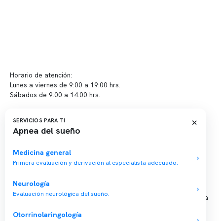
Contacto y atención
info@somno.cl
Sugerencias / Reclamos
Horario de atención:
Lunes a viernes de 9:00 a 19:00 hrs.
Sábados de 9:00 a 14:00 hrs.
Sucursales
×
SERVICIOS PARA TI
Apnea del sueño
📍 Vitacura: Av. Kennedy 5488, Patio Inglés, piso -1, local 003
📍 Providencia: Av. Andrés Bello 2337, local 2
Medicina general
Primera evaluación y derivación al especialista adecuado.
Reserva tu hora
Neurología
Evaluación neurológica del sueño.
Agenda tu consulta médica o examen del sueño de forma rápida
y segura.
Otorrinolaringología