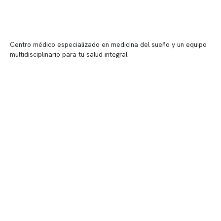
Centro médico especializado en medicina del sueño y un equipo
multidisciplinario para tu salud integral.
Contenido corporativo
Nuestro equipo clínico
Quiénes somos
Nuestras instalaciones
Telemedicina
Convenios
Políticas de privacidad
Políticas de Clínica Somno