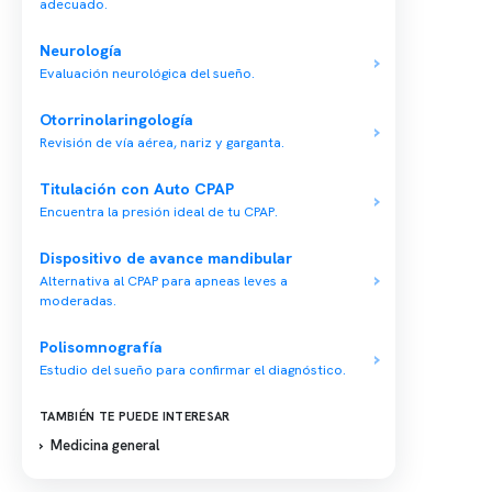
adecuado.
Neurología
Conten
Evaluación neurológica del sueño.
Nuestro 
Otorrinolaringología
Centro médico especializado en medicina
Quiénes
del sueño y un equipo multidisciplinario para
Revisión de vía aérea, nariz y garganta.
tu salud integral.
Nuestras
Titulación con Auto CPAP
Telemed
Encuentra la presión ideal de tu CPAP.
Conveni
Dispositivo de avance mandibular
Política
Alternativa al CPAP para apneas leves a
moderadas.
Política
Polisomnografía
Estudio del sueño para confirmar el diagnóstico.
TAMBIÉN TE PUEDE INTERESAR
Medicina general