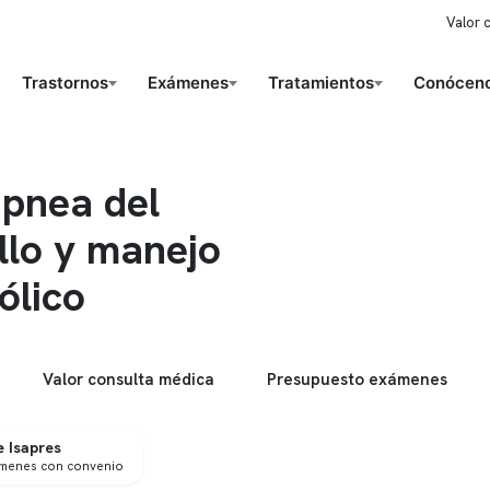
Valor 
Trastornos
Exámenes
Tratamientos
Conóceno
apnea del
llo y manejo
ólico
Valor consulta médica
Presupuesto exámenes
 Isapres
ámenes con convenio