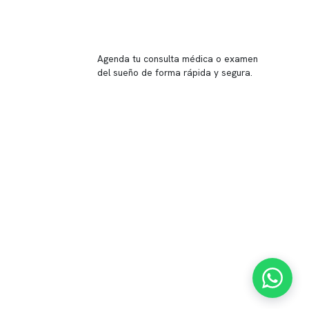
Reserva tu hora
Agenda tu consulta médica o examen
del sueño de forma rápida y segura.
→ Reservar ahora
Valor consulta médica
Presupuesto de exámenes
Evaluación online
 Inglés, piso -1,
37, local 2