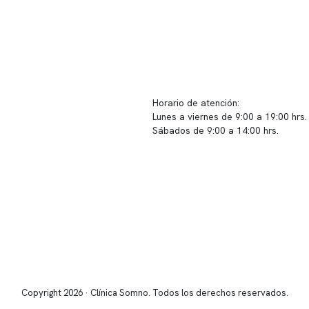
ido corporativo
Contacto y atención
equipo clínico
info@somno.cl
 somos
Sugerencias / Reclamos
 instalaciones
Horario de atención:
Lunes a viernes de 9:00 a 19:00 hrs.
icina
Sábados de 9:00 a 14:00 hrs.
os
Sucursales
s de privacidad
📍 Vitacura: Av. Kennedy 5488, Patio
s de Clínica Somno
local 003
📍 Providencia: Av. Andrés Bello 23
Copyright 2026 · Clínica Somno. Todos los derechos reservados.