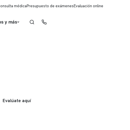
consulta médica
Presupuesto de exámenes
Evaluación online
s y más
Reserva de horas
Evalúate aquí