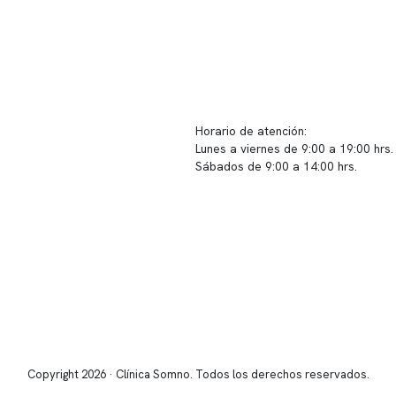
ido corporativo
Contacto y atención
equipo clínico
info@somno.cl
 somos
Sugerencias / Reclamos
 instalaciones
Horario de atención:
Lunes a viernes de 9:00 a 19:00 hrs.
icina
Sábados de 9:00 a 14:00 hrs.
os
Sucursales
s de privacidad
📍 Vitacura: Av. Kennedy 5488, Patio
s de Clínica Somno
local 003
📍 Providencia: Av. Andrés Bello 23
Copyright 2026 · Clínica Somno. Todos los derechos reservados.