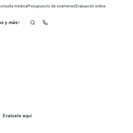
consulta médica
Presupuesto de exámenes
Evaluación online
s y más
Reserva de horas
Evalúate aquí