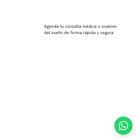
Reserva tu hora
Agenda tu consulta médica o examen
del sueño de forma rápida y segura.
→ Reservar ahora
Valor consulta médica
Presupuesto de exámenes
Evaluación online
 Inglés, piso -1,
37, local 2