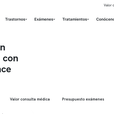
Valor 
Trastornos
Exámenes
Tratamientos
Conóceno
un
r con
nce
Valor consulta médica
Presupuesto exámenes