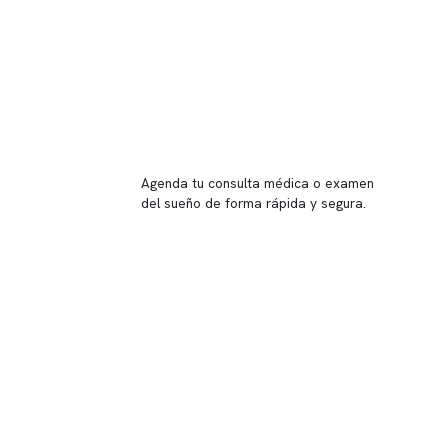
Reserva tu hora
Agenda tu consulta médica o examen
del sueño de forma rápida y segura.
→ Reservar ahora
Valor consulta médica
Presupuesto de exámenes
Evaluación online
 Inglés, piso -1,
37, local 2