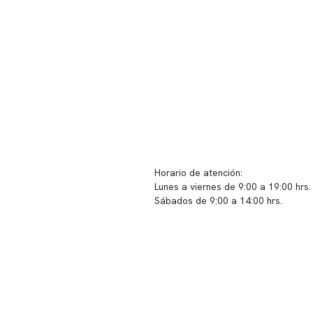
ido corporativo
Contacto y atención
equipo clínico
info@somno.cl
 somos
Sugerencias / Reclamos
 instalaciones
Horario de atención:
Lunes a viernes de 9:00 a 19:00 hrs.
icina
Sábados de 9:00 a 14:00 hrs.
os
Sucursales
s de privacidad
📍 Vitacura: Av. Kennedy 5488, Patio
s de Clínica Somno
local 003
📍 Providencia: Av. Andrés Bello 23