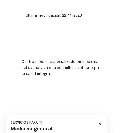
Última modificación: 22-11-2023
Conten
Nuestro 
Centro médico especializado en medicina
Quiénes
del sueño y un equipo multidisciplinario para
tu salud integral.
Nuestras
Telemed
Conveni
Política
Política
×
SERVICIOS PARA TI
Medicina general