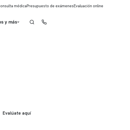
consulta médica
Presupuesto de exámenes
Evaluación online
s y más
Reserva de horas
Evalúate aquí