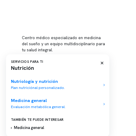
Conten
Nuestro 
Centro médico especializado en medicina
Quiénes
del sueño y un equipo multidisciplinario para
tu salud integral.
Nuestras
Telemed
×
SERVICIOS PARA TI
Nutrición
Conveni
Política
Nutriología y nutrición
Plan nutriciónal personalizado.
Política
Medicina general
Evaluación metabólica general.
TAMBIÉN TE PUEDE INTERESAR
Medicina general