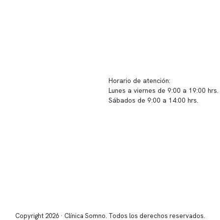
ido corporativo
Contacto y atención
equipo clínico
info@somno.cl
 somos
Sugerencias / Reclamos
 instalaciones
Horario de atención:
Lunes a viernes de 9:00 a 19:00 hrs.
icina
Sábados de 9:00 a 14:00 hrs.
os
Sucursales
s de privacidad
📍 Vitacura: Av. Kennedy 5488, Patio
s de Clínica Somno
local 003
📍 Providencia: Av. Andrés Bello 23
Copyright 2026 · Clínica Somno. Todos los derechos reservados.