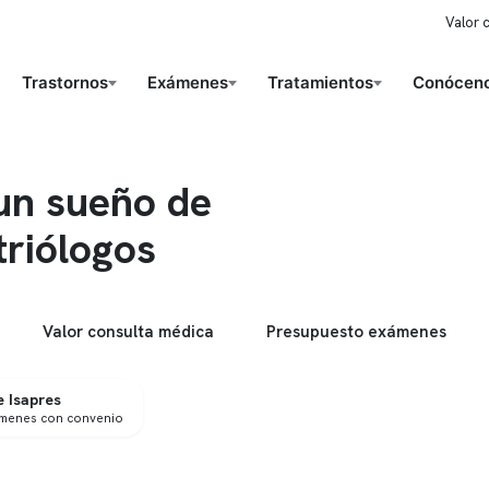
Valor 
Trastornos
Exámenes
Tratamientos
Conóceno
 un sueño de
triólogos
Valor consulta médica
Presupuesto exámenes
 Isapres
ámenes con convenio