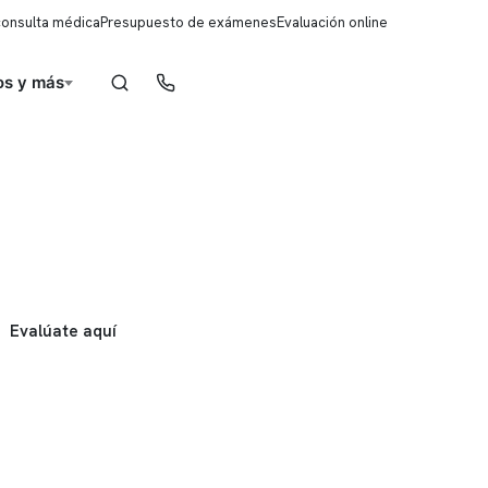
consulta médica
Presupuesto de exámenes
Evaluación online
s y más
Reserva de horas
Evalúate aquí