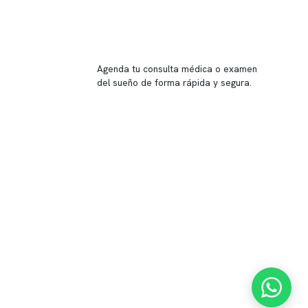
Reserva tu hora
Agenda tu consulta médica o examen
del sueño de forma rápida y segura.
→ Reservar ahora
Valor consulta médica
Presupuesto de exámenes
Evaluación online
 Inglés, piso -1,
37, local 2