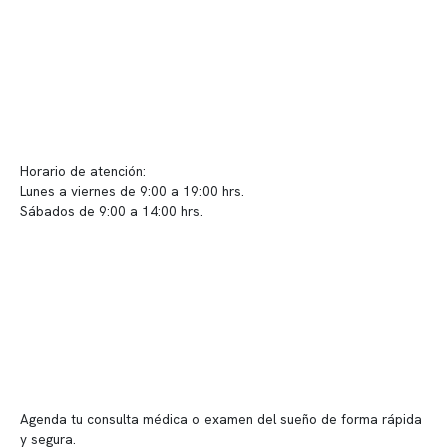
Políticas de Clínica Somno
Contacto y atención
info@somno.cl
Sugerencias / Reclamos
Horario de atención:
Lunes a viernes de 9:00 a 19:00 hrs.
Sábados de 9:00 a 14:00 hrs.
Sucursales
📍 Vitacura: Av. Kennedy 5488, Patio Inglés, piso -1, local 003
📍 Providencia: Av. Andrés Bello 2337, local 2
Reserva tu hora
Agenda tu consulta médica o examen del sueño de forma rápida
y segura.