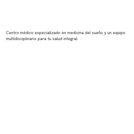
Centro médico especializado en medicina del sueño y un equipo
multidisciplinario para tu salud integral.
Contenido corporativo
Nuestro equipo clínico
Quiénes somos
Nuestras instalaciones
Telemedicina
Convenios
Políticas de privacidad