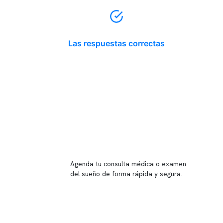
Las respuestas correctas
Reserva tu hora
Agenda tu consulta médica o examen
del sueño de forma rápida y segura.
→ Reservar ahora
Valor consulta médica
Presupuesto de exámenes