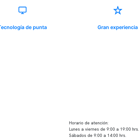
Tecnología de punta
Gran experiencia
ido corporativo
Contacto y atención
equipo clínico
info@somno.cl
 somos
Sugerencias / Reclamos
 instalaciones
Horario de atención:
Lunes a viernes de 9:00 a 19:00 hrs.
icina
Sábados de 9:00 a 14:00 hrs.