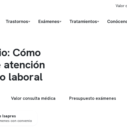
Valor 
Trastornos
Exámenes
Tratamientos
Conóceno
nio: Cómo
e atención
o laboral
Valor consulta médica
Presupuesto exámenes
 Isapres
ámenes con convenio