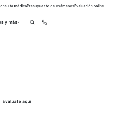
consulta médica
Presupuesto de exámenes
Evaluación online
s y más
Reserva de horas
Evalúate aquí