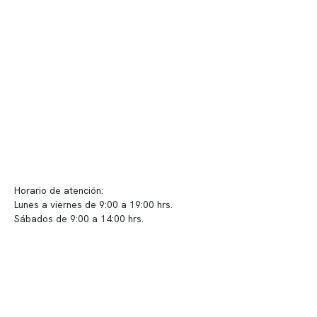
Telemedicina
Convenios
Políticas de privacidad
Políticas de Clínica Somno
Contacto y atención
info@somno.cl
Sugerencias / Reclamos
Horario de atención:
Lunes a viernes de 9:00 a 19:00 hrs.
Sábados de 9:00 a 14:00 hrs.
Sucursales
📍 Vitacura: Av. Kennedy 5488, Patio Inglés, piso -1, local 003
📍 Providencia: Av. Andrés Bello 2337, local 2