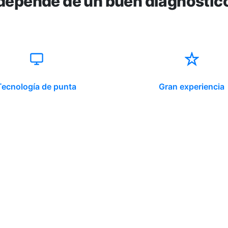
depende de un buen diagnóstic
Tecnología de punta
Gran experiencia
ido corporativo
Contacto y atención
equipo clínico
info@somno.cl
 somos
Sugerencias / Reclamos