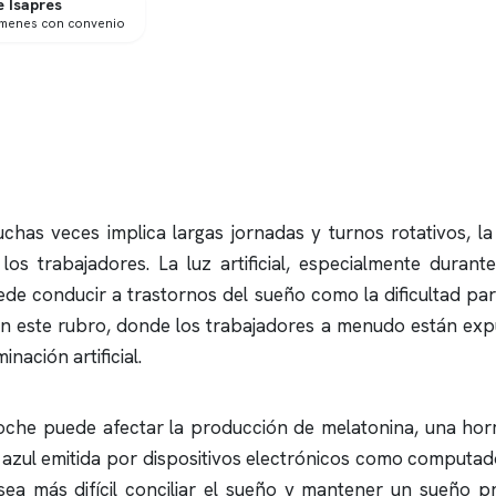
 Isapres
ámenes con convenio
chas veces implica largas jornadas y turnos rotativos, la e
los trabajadores. La luz artificial, especialmente durant
ede conducir a trastornos del sueño como la dificultad para
en este rubro, donde los trabajadores a menudo están exp
nación artificial.
a noche puede afectar la producción de melatonina, una horm
luz azul emitida por dispositivos electrónicos como computad
ea más difícil conciliar el sueño y mantener un sueño p