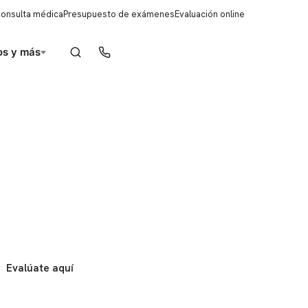
consulta médica
Presupuesto de exámenes
Evaluación online
s y más
Reserva de horas
Evalúate aquí