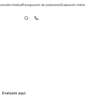
consulta médica
Presupuesto de exámenes
Evaluación online
Reserva de horas
Evalúate aquí