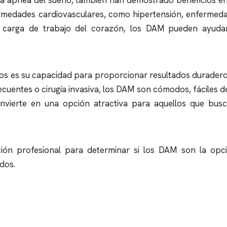
la
apnea del sueño
, también han demostrado beneficios en 
rmedades cardiovasculares, como hipertensión, enfermedad
a carga de trabajo del corazón, los DAM pueden ayudar
ivos es su capacidad para proporcionar resultados duradero
ecuentes o cirugía invasiva, los DAM son cómodos, fáciles 
onvierte en una opción atractiva para aquellos que bus
ión profesional para determinar si los DAM son la opc
dos.