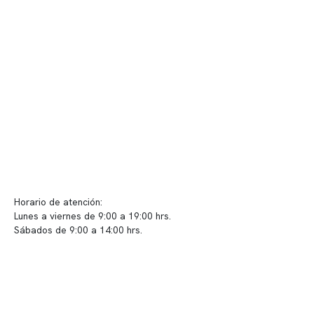
Nuestras instalaciones
Telemedicina
Convenios
Políticas de privacidad
Políticas de Clínica Somno
Contacto y atención
info@somno.cl
Sugerencias / Reclamos
Horario de atención:
Lunes a viernes de 9:00 a 19:00 hrs.
Sábados de 9:00 a 14:00 hrs.
Sucursales
📍 Vitacura: Av. Kennedy 5488, Patio Inglés, piso -1, local 003
📍 Providencia: Av. Andrés Bello 2337, local 2