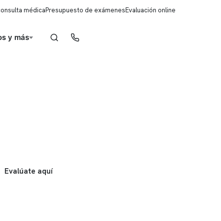
consulta médica
Presupuesto de exámenes
Evaluación online
s y más
Reserva de horas
Evalúate aquí