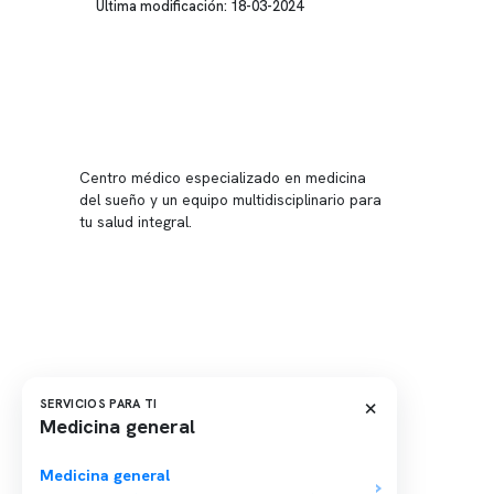
Última modificación: 18-03-2024
Conten
Nuestro 
Centro médico especializado en medicina
Quiénes
del sueño y un equipo multidisciplinario para
tu salud integral.
Nuestras
Telemed
Conveni
Política
Política
×
SERVICIOS PARA TI
Medicina general
Medicina general