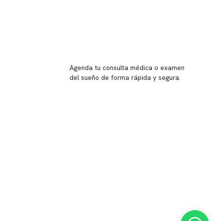
Reserva tu hora
Agenda tu consulta médica o examen
del sueño de forma rápida y segura.
→ Reservar ahora
Valor consulta médica
Presupuesto de exámenes
Evaluación online
 Inglés, piso -1,
37, local 2