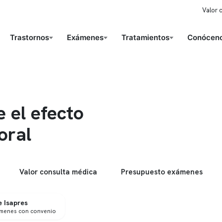
Valor 
Trastornos
Exámenes
Tratamientos
Conóceno
 el efecto
oral
Valor consulta médica
Presupuesto exámenes
 Isapres
ámenes con convenio