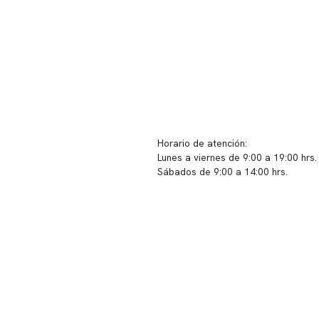
ido corporativo
Contacto y atención
equipo clínico
info@somno.cl
 somos
Sugerencias / Reclamos
 instalaciones
Horario de atención:
Lunes a viernes de 9:00 a 19:00 hrs.
icina
Sábados de 9:00 a 14:00 hrs.
os
Sucursales
s de privacidad
📍 Vitacura: Av. Kennedy 5488, Patio
s de Clínica Somno
local 003
📍 Providencia: Av. Andrés Bello 23