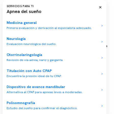
Sucursales
×
SERVICIOS PARA TI
Apnea del sueño
📍 Vitacura: Av. Kennedy 5488, Patio Inglés, piso -1, local 003
📍 Providencia: Av. Andrés Bello 2337, local 2
Medicina general
Primera evaluación y derivación al especialista adecuado.
Reserva tu hora
Neurología
Evaluación neurológica del sueño.
Agenda tu consulta médica o examen del sueño de forma rápida
y segura.
Otorrinolaringología
→ Reservar ahora
Revisión de vía aérea, nariz y garganta.
Valor consulta médica
Titulación con Auto CPAP
Presupuesto de exámenes
Encuentra la presión ideal de tu CPAP.
Evaluación online
Dispositivo de avance mandibular
Alternativa al CPAP para apneas leves a moderadas.
Polisomnografía
Estudio del sueño para confirmar el diagnóstico.
Copyright 2026 · Clínica Somno. Todos los derechos reservados.