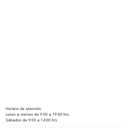
Nuestro equipo clínico
Quiénes somos
Nuestras instalaciones
Telemedicina
Convenios
Políticas de privacidad
Políticas de Clínica Somno
Contacto y atención
info@somno.cl
Sugerencias / Reclamos
Horario de atención:
Lunes a viernes de 9:00 a 19:00 hrs.
Sábados de 9:00 a 14:00 hrs.