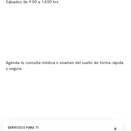
Sábados de 9:00 a 14:00 hrs.
Sucursales
📍 Vitacura: Av. Kennedy 5488, Patio Inglés, piso -1, local 003
📍 Providencia: Av. Andrés Bello 2337, local 2
Reserva tu hora
Agenda tu consulta médica o examen del sueño de forma rápida
y segura.
→ Reservar ahora
Valor consulta médica
Presupuesto de exámenes
Evaluación online
×
SERVICIOS PARA TI