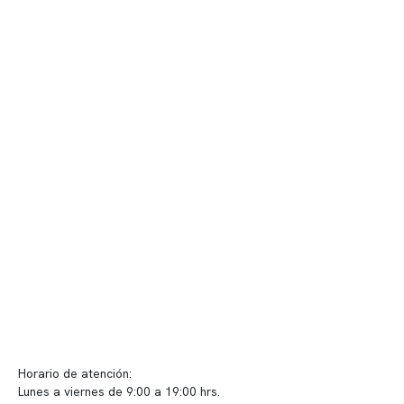
Contenido corporativo
Nuestro equipo clínico
Quiénes somos
Nuestras instalaciones
Telemedicina
Convenios
Políticas de privacidad
Políticas de Clínica Somno
Contacto y atención
info@somno.cl
Sugerencias / Reclamos
Horario de atención:
Lunes a viernes de 9:00 a 19:00 hrs.