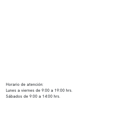
Telemedicina
Convenios
Políticas de privacidad
Políticas de Clínica Somno
Contacto y atención
info@somno.cl
Sugerencias / Reclamos
Horario de atención:
Lunes a viernes de 9:00 a 19:00 hrs.
Sábados de 9:00 a 14:00 hrs.
Sucursales
📍 Vitacura: Av. Kennedy 5488, Patio Inglés, piso -1, local 003
📍 Providencia: Av. Andrés Bello 2337, local 2