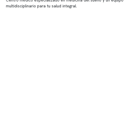
multidisciplinario para tu salud integral.
Contenido corporativo
Nuestro equipo clínico
Quiénes somos
Nuestras instalaciones
Telemedicina
Convenios
Políticas de privacidad
Políticas de Clínica Somno
Contacto y atención
info@somno.cl