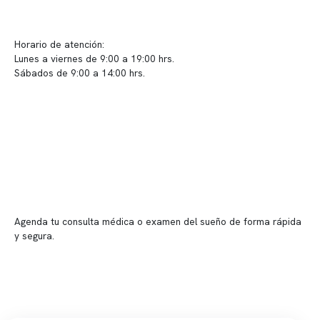
Sugerencias / Reclamos
Horario de atención:
Lunes a viernes de 9:00 a 19:00 hrs.
Sábados de 9:00 a 14:00 hrs.
Sucursales
📍 Vitacura: Av. Kennedy 5488, Patio Inglés, piso -1, local 003
📍 Providencia: Av. Andrés Bello 2337, local 2
Reserva tu hora
Agenda tu consulta médica o examen del sueño de forma rápida
y segura.
→ Reservar ahora
Valor consulta médica
Presupuesto de exámenes