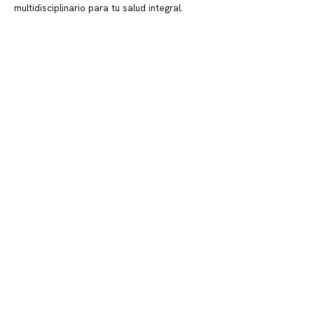
multidisciplinario para tu salud integral.
Contenido corporativo
Nuestro equipo clínico
Quiénes somos
Nuestras instalaciones
Telemedicina
Convenios
Políticas de privacidad
Políticas de Clínica Somno
Contacto y atención
info@somno.cl