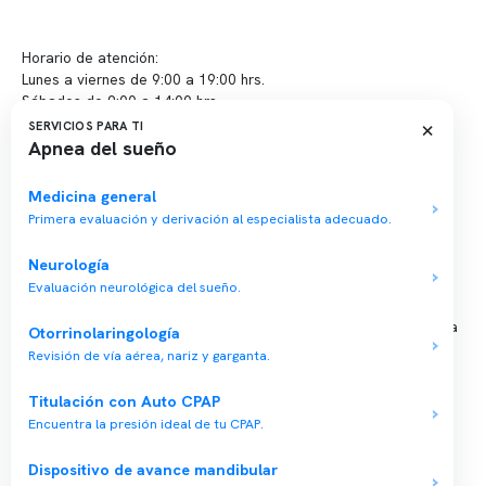
Sugerencias / Reclamos
Horario de atención:
Lunes a viernes de 9:00 a 19:00 hrs.
Sábados de 9:00 a 14:00 hrs.
×
SERVICIOS PARA TI
Apnea del sueño
Sucursales
📍 Vitacura: Av. Kennedy 5488, Patio Inglés, piso -1, local 003
Medicina general
Primera evaluación y derivación al especialista adecuado.
📍 Providencia: Av. Andrés Bello 2337, local 2
Neurología
Reserva tu hora
Evaluación neurológica del sueño.
Agenda tu consulta médica o examen del sueño de forma rápida
Otorrinolaringología
y segura.
Revisión de vía aérea, nariz y garganta.
→ Reservar ahora
Titulación con Auto CPAP
Valor consulta médica
Encuentra la presión ideal de tu CPAP.
Presupuesto de exámenes
Dispositivo de avance mandibular