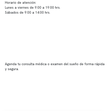
Horario de atención:
Lunes a viernes de 9:00 a 19:00 hrs.
Sábados de 9:00 a 14:00 hrs.
Sucursales
📍 Vitacura: Av. Kennedy 5488, Patio Inglés, piso -1, local 003
📍 Providencia: Av. Andrés Bello 2337, local 2
Reserva tu hora
Agenda tu consulta médica o examen del sueño de forma rápida
y segura.
→ Reservar ahora
Valor consulta médica
Presupuesto de exámenes
Evaluación online