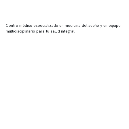
Centro médico especializado en medicina del sueño y un equipo
multidisciplinario para tu salud integral.
Contenido corporativo
Nuestro equipo clínico
Quiénes somos
Nuestras instalaciones
Telemedicina
Convenios
Políticas de privacidad
Políticas de Clínica Somno