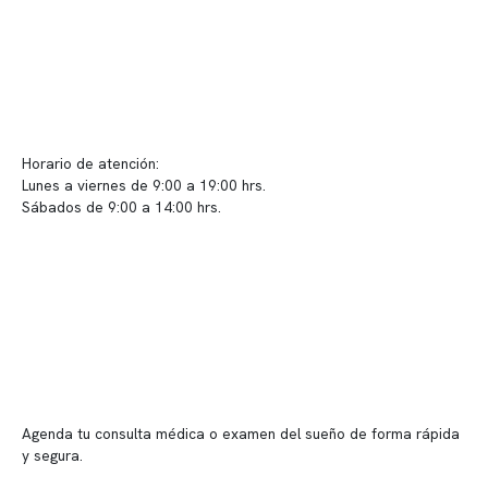
Contacto y atención
info@somno.cl
Sugerencias / Reclamos
Horario de atención:
Lunes a viernes de 9:00 a 19:00 hrs.
Sábados de 9:00 a 14:00 hrs.
Sucursales
📍 Vitacura: Av. Kennedy 5488, Patio Inglés, piso -1, local 003
📍 Providencia: Av. Andrés Bello 2337, local 2
Reserva tu hora
Agenda tu consulta médica o examen del sueño de forma rápida
y segura.