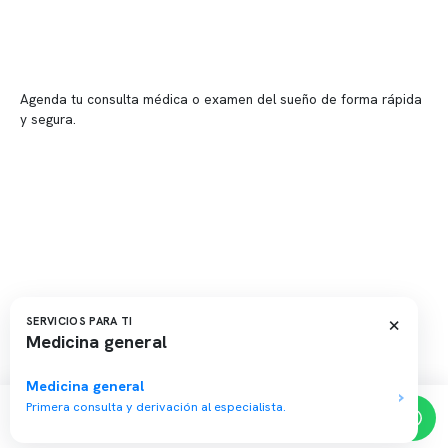
📍 Providencia: Av. Andrés Bello 2337, local 2
Reserva tu hora
Agenda tu consulta médica o examen del sueño de forma rápida
y segura.
→ Reservar ahora
Valor consulta médica
Presupuesto de exámenes
Evaluación online
×
SERVICIOS PARA TI
Medicina general
Copyright 2026 · Clínica Somno. Todos los derechos reservados.
Medicina general
Primera consulta y derivación al especialista.
Reserva de horas