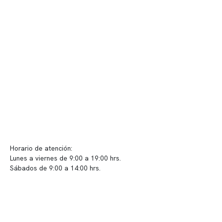
Nuestras instalaciones
Telemedicina
Convenios
Políticas de privacidad
Políticas de Clínica Somno
Contacto y atención
info@somno.cl
Sugerencias / Reclamos
Horario de atención:
Lunes a viernes de 9:00 a 19:00 hrs.
Sábados de 9:00 a 14:00 hrs.
Sucursales
📍 Vitacura: Av. Kennedy 5488, Patio Inglés, piso -1, local 003