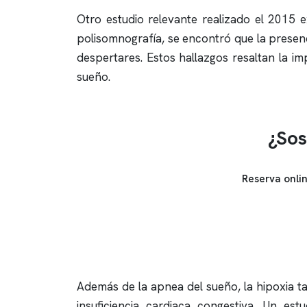
Otro estudio relevante realizado el 2015 e
polisomnografía
, se encontró que la prese
despertares. Estos hallazgos resaltan la im
sueño.
¿Sos
Reserva onli
Además de la
apnea del sueño
, la hipoxia
insuficiencia cardiaca congestiva. Un est