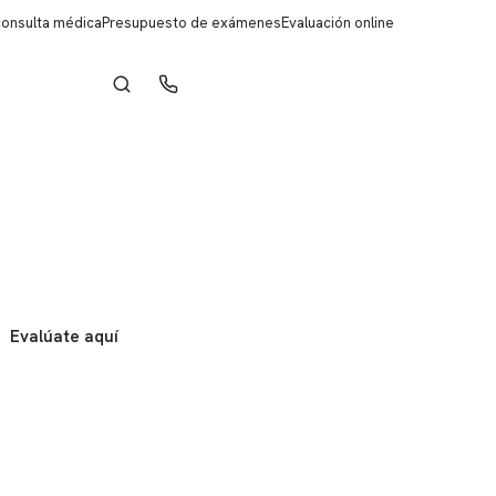
consulta médica
Presupuesto de exámenes
Evaluación online
Reserva de horas
Evalúate aquí