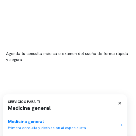
Sucursales
📍 Vitacura: Av. Kennedy 5488, Patio Inglés, piso -1, local 003
📍 Providencia: Av. Andrés Bello 2337, local 2
Reserva tu hora
Agenda tu consulta médica o examen del sueño de forma rápida
y segura.
→ Reservar ahora
Valor consulta médica
Presupuesto de exámenes
Evaluación online
×
SERVICIOS PARA TI
Medicina general
Medicina general
Primera consulta y derivación al especialista.
Copyright 2026 · Clínica Somno. Todos los derechos reservados.