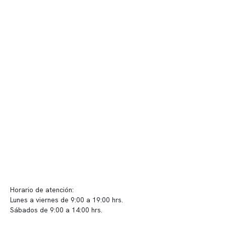
Nuestro equipo clínico
Quiénes somos
Nuestras instalaciones
Telemedicina
Convenios
Políticas de privacidad
Políticas de Clínica Somno
Contacto y atención
info@somno.cl
Sugerencias / Reclamos
Horario de atención:
Lunes a viernes de 9:00 a 19:00 hrs.
Sábados de 9:00 a 14:00 hrs.