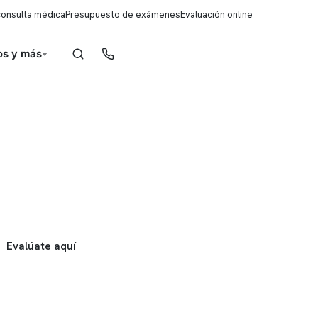
consulta médica
Presupuesto de exámenes
Evaluación online
s y más
Reserva de horas
Evalúate aquí