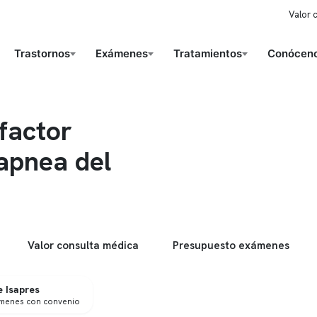
Valor 
Trastornos
Exámenes
Tratamientos
Conóceno
 factor
 apnea del
Valor consulta médica
Presupuesto exámenes
 Isapres
ámenes con convenio