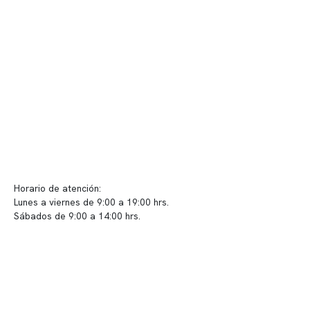
Telemedicina
Convenios
Políticas de privacidad
Políticas de Clínica Somno
Contacto y atención
info@somno.cl
Sugerencias / Reclamos
Horario de atención:
Lunes a viernes de 9:00 a 19:00 hrs.
Sábados de 9:00 a 14:00 hrs.
Sucursales
📍 Vitacura: Av. Kennedy 5488, Patio Inglés, piso -1, local 003
📍 Providencia: Av. Andrés Bello 2337, local 2