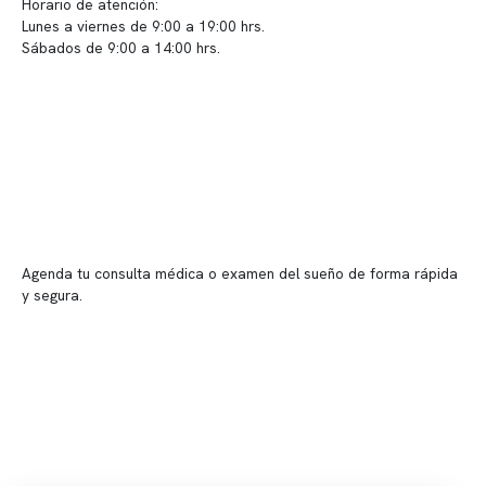
Horario de atención:
Lunes a viernes de 9:00 a 19:00 hrs.
Sábados de 9:00 a 14:00 hrs.
Sucursales
📍 Vitacura: Av. Kennedy 5488, Patio Inglés, piso -1, local 003
📍 Providencia: Av. Andrés Bello 2337, local 2
Reserva tu hora
Agenda tu consulta médica o examen del sueño de forma rápida
y segura.
→ Reservar ahora
Valor consulta médica
Presupuesto de exámenes
Evaluación online