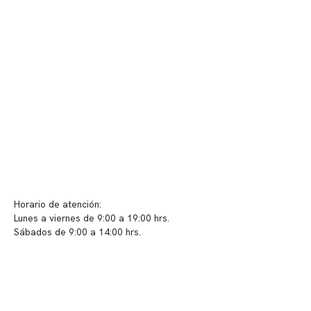
Nuestras instalaciones
Telemedicina
Convenios
Políticas de privacidad
Políticas de Clínica Somno
Contacto y atención
info@somno.cl
Sugerencias / Reclamos
Horario de atención:
Lunes a viernes de 9:00 a 19:00 hrs.
Sábados de 9:00 a 14:00 hrs.
Sucursales
📍 Vitacura: Av. Kennedy 5488, Patio Inglés, piso -1, local 003
📍 Providencia: Av. Andrés Bello 2337, local 2