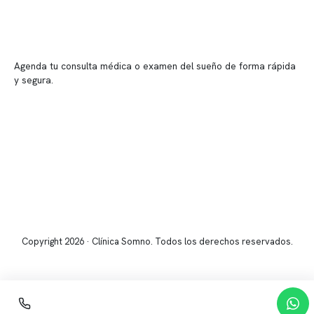
Reserva tu hora
Agenda tu consulta médica o examen del sueño de forma rápida
y segura.
→ Reservar ahora
Valor consulta médica
Presupuesto de exámenes
Evaluación online
Copyright 2026 · Clínica Somno. Todos los derechos reservados.
Reserva de horas