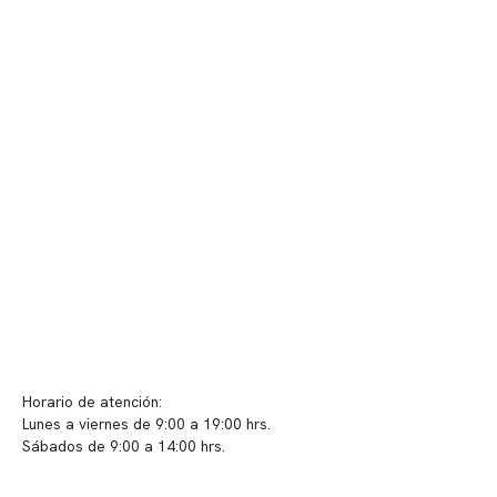
Nuestro equipo clínico
Quiénes somos
Nuestras instalaciones
Telemedicina
Convenios
Políticas de privacidad
Políticas de Clínica Somno
Contacto y atención
info@somno.cl
Sugerencias / Reclamos
Horario de atención:
Lunes a viernes de 9:00 a 19:00 hrs.
Sábados de 9:00 a 14:00 hrs.
Sucursales