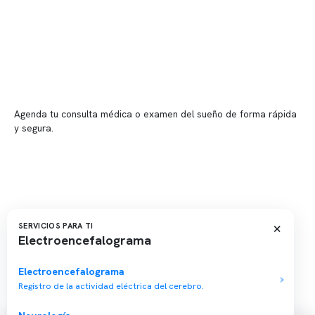
📍 Vitacura: Av. Kennedy 5488, Patio Inglés, piso -1, local 003
📍 Providencia: Av. Andrés Bello 2337, local 2
Reserva tu hora
Agenda tu consulta médica o examen del sueño de forma rápida
y segura.
→ Reservar ahora
Valor consulta médica
Presupuesto de exámenes
Evaluación online
×
SERVICIOS PARA TI
Electroencefalograma
Electroencefalograma
Registro de la actividad eléctrica del cerebro.
Copyright 2026 · Clínica Somno. Todos los derechos reservados.