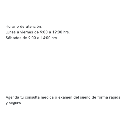
info@somno.cl
Sugerencias / Reclamos
Horario de atención:
Lunes a viernes de 9:00 a 19:00 hrs.
Sábados de 9:00 a 14:00 hrs.
Sucursales
📍 Vitacura: Av. Kennedy 5488, Patio Inglés, piso -1, local 003
📍 Providencia: Av. Andrés Bello 2337, local 2
Reserva tu hora
Agenda tu consulta médica o examen del sueño de forma rápida
y segura.
→ Reservar ahora
Valor consulta médica