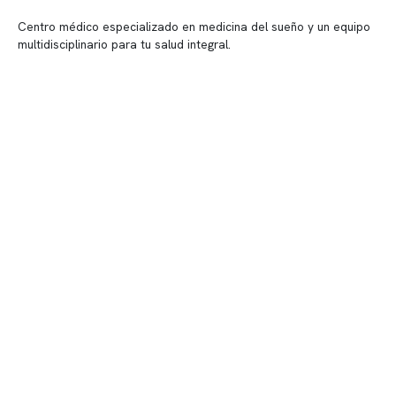
Centro médico especializado en medicina del sueño y un equipo
multidisciplinario para tu salud integral.
Contenido corporativo
Nuestro equipo clínico
Quiénes somos
Nuestras instalaciones
Telemedicina
Convenios
Políticas de privacidad
Políticas de Clínica Somno
Contacto y atención