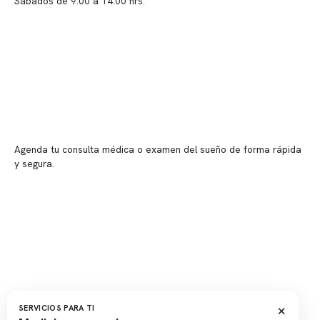
Sábados de 9:00 a 14:00 hrs.
Sucursales
📍 Vitacura: Av. Kennedy 5488, Patio Inglés, piso -1, local 003
📍 Providencia: Av. Andrés Bello 2337, local 2
Reserva tu hora
Agenda tu consulta médica o examen del sueño de forma rápida
y segura.
→ Reservar ahora
Valor consulta médica
Presupuesto de exámenes
Evaluación online
×
SERVICIOS PARA TI