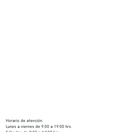
Contenido corporativo
Nuestro equipo clínico
Quiénes somos
Nuestras instalaciones
Telemedicina
Convenios
Políticas de privacidad
Políticas de Clínica Somno
Contacto y atención
info@somno.cl
Sugerencias / Reclamos
Horario de atención:
Lunes a viernes de 9:00 a 19:00 hrs.