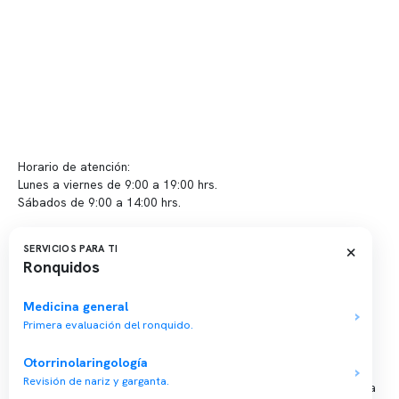
Políticas de Clínica Somno
Contacto y atención
info@somno.cl
Sugerencias / Reclamos
Horario de atención:
Lunes a viernes de 9:00 a 19:00 hrs.
Sábados de 9:00 a 14:00 hrs.
Sucursales
×
SERVICIOS PARA TI
Ronquidos
📍 Vitacura: Av. Kennedy 5488, Patio Inglés, piso -1, local 003
📍 Providencia: Av. Andrés Bello 2337, local 2
Medicina general
Primera evaluación del ronquido.
Reserva tu hora
Otorrinolaringología
Revisión de nariz y garganta.
Agenda tu consulta médica o examen del sueño de forma rápida