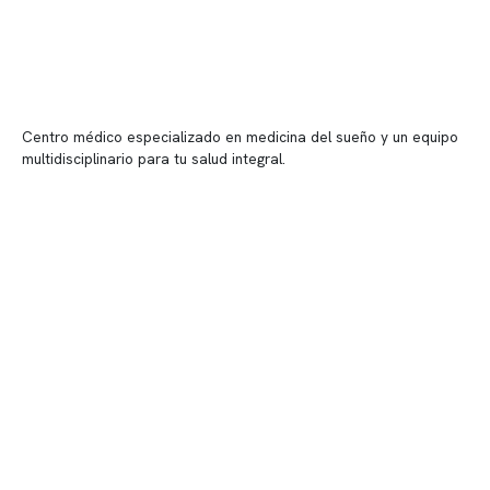
Centro médico especializado en medicina del sueño y un equipo
multidisciplinario para tu salud integral.
Contenido corporativo
Nuestro equipo clínico
Quiénes somos
Nuestras instalaciones
Telemedicina
Convenios
Políticas de privacidad