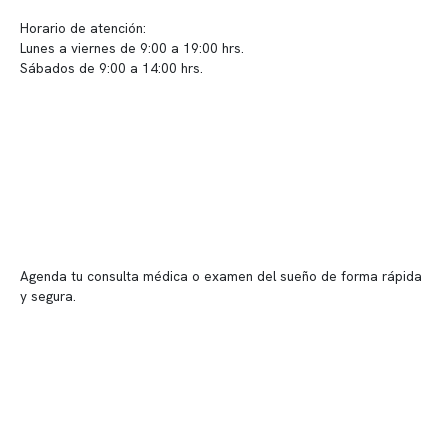
Horario de atención:
Lunes a viernes de 9:00 a 19:00 hrs.
Sábados de 9:00 a 14:00 hrs.
Sucursales
📍 Vitacura: Av. Kennedy 5488, Patio Inglés, piso -1, local 003
📍 Providencia: Av. Andrés Bello 2337, local 2
Reserva tu hora
Agenda tu consulta médica o examen del sueño de forma rápida
y segura.
→ Reservar ahora
Valor consulta médica
Presupuesto de exámenes
Evaluación online