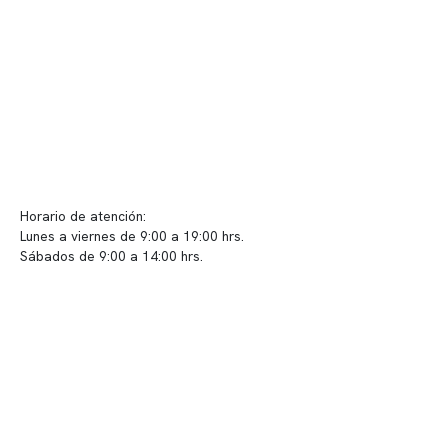
Políticas de privacidad
Políticas de Clínica Somno
Contacto y atención
info@somno.cl
Sugerencias / Reclamos
Horario de atención:
Lunes a viernes de 9:00 a 19:00 hrs.
Sábados de 9:00 a 14:00 hrs.
Sucursales
📍 Vitacura: Av. Kennedy 5488, Patio Inglés, piso -1, local 003
📍 Providencia: Av. Andrés Bello 2337, local 2
Reserva tu hora