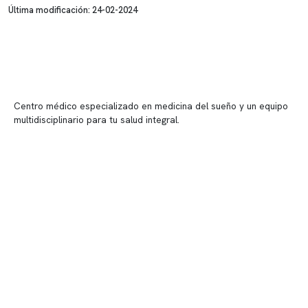
Última modificación: 24-02-2024
Centro médico especializado en medicina del sueño y un equipo
multidisciplinario para tu salud integral.
Contenido corporativo
Nuestro equipo clínico
Quiénes somos
Nuestras instalaciones
Telemedicina
Convenios