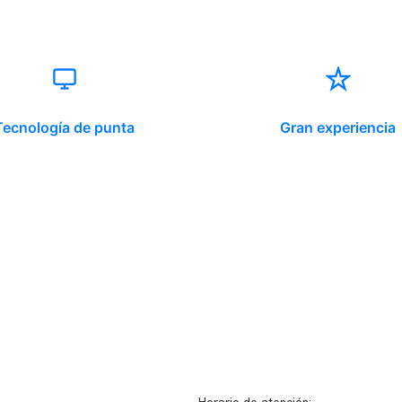
Tecnología de punta
Gran experiencia
ido corporativo
Contacto y atención
equipo clínico
info@somno.cl
 somos
Sugerencias / Reclamos