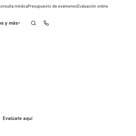
consulta médica
Presupuesto de exámenes
Evaluación online
s y más
Reserva de horas
Evalúate aquí